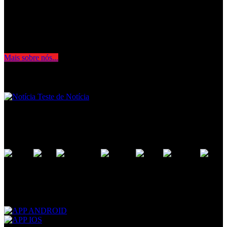
Foco7 há mais de 10 anos no mercado, focada em atender seus
clientes com o melhor nível de qualidade, profissionalismo. Faz uso
combinado do que tem em melhor para seu veículo disponíveis no
mercado.
Mais sobre nós...
Últimas Notícias
Teste de Notícia
Formas de Pagamento
Aceitamos Cartão, Boleto ou PIX
Baixe nossos Aplicativos