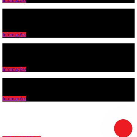
Informações
AGÊNCIA DE VEÍCULOS
Querendo vender ou comprar seu veículo, falem com a gente que
ajudarem a fazer o melhor negócio.
Informações
ASSISTÊNCIA VEICULAR 24H
Seu veículo protegido a qualquer momento e horas, seja roubo,
furto, acidente e pane.
Informações
CONSÓRCIO E FINANCEIRA DE VEÍCULOS
Adquira seu veículo pagando com parcela que cabem no seu bolso.
Informações
Conheça nossos Parceiros e solicite
cotações!