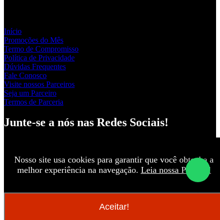
Links Rápidos
Início
Promoções do Mês
Termo de Compromisso
Política de Privacidade
Dúvidas Frequentes
Fale Conosco
Visite nossos Parceiros
Seja um Parceiro
Termos de Parceria
Junte-se a nós nas Redes Sociais!
Nosso site usa cookies para garantir que você obtenha a
melhor experiência na navegação.
Leia nossa Política!
FOCO7 - Soluções Automotivas - 62.616.000/0001-25. © 2015.
Todos os Direitos Reservados
Eu sou o caminho, e a verdade e a vida. Jo 14-6
Aceitar!