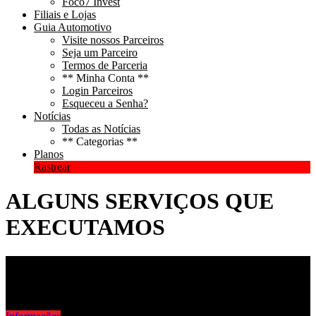
Foco7 Invest
Filiais e Lojas
Guia Automotivo
Visite nossos Parceiros
Seja um Parceiro
Termos de Parceria
** Minha Conta **
Login Parceiros
Esqueceu a Senha?
Notícias
Todas as Notícias
** Categorias **
Planos
Rastrear
ALGUNS SERVIÇOS QUE
EXECUTAMOS
RASTREAMENTO VEICULAR 24H
Segurança do seu veículo a qualquer momento e hora. Suporte e
Central 24 caso de emergência e muito mais...